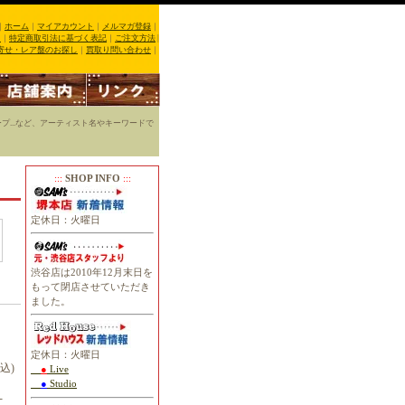
｜
ホーム
｜
マイアカウント
｜
メルマガ登録
｜
る
｜
特定商取引法に基づく表記
｜
ご注文方法
|
寄せ・レア盤のお探し
｜
買取り問い合わせ
｜
・ハープ...など、アーティスト名やキーワードで
:::
SHOP INFO
:::
定休日：火曜日
渋谷店は2010年12月末日を
もって閉店させていただき
ました。
定休日：火曜日
税込)
●
Live
●
Studio
-