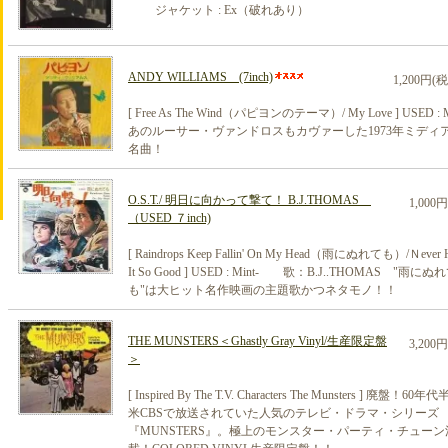
ジャケット : Ex（破れあり）
ANDY WILLIAMS (7inch)
1,200円(
[ Free As The Wind（パピヨンのテーマ）/ My Love ] USED : M
あのルーサー・ヴァンドロスもカヴァーした1973年ミディ
名曲！
O.S.T./ 明日に向かって撃て！ B.J.THOMAS
1,000
（USED ７inch)
[ Raindrops Keep Fallin' On My Head（雨にぬれても）/Ｎever 
It So Good ] USED : Mint- 歌：B.J..THOMAS "雨にぬ
も"は大ヒット名作映画の主題歌かつネタモノ！！
THE MUNSTERS＜Ghastly Gray Vinyl/生産限定盤
3,200
＞
[ Inspired By The T.V. Characters The Munsters ] 廃盤！60年
米CBSで放送されていた人気のテレビ・ドラマ・シリーズ
『MUNSTERS』。極上のモンスター・パーティ・チューン