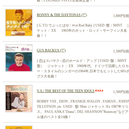
載！COLORED VINYL生産限定盤！！
RONNY & THE DAYTONAS (7")
1,800円(
[ G.T.O.でぶっとばせ / Ｈot Rod Baby ] USED /盤：MINT
ケット： EX 1965年のホット・ロッド～サーフィン大名
曲！！
GUS BACKUS (7")
1,500円(
[ 恋はスバヤク / 恋のホールド・アップ ] USED /盤：MINT
盤） ジャケット： EX 1960年代、ドイツで活躍したロ
ー・スタイルのシンガーの1964年,日本でもヒットした60's
プス大名曲！
V.A./ THE BEST OF THE TEEN IDOLS
1,500円(
BOBBY VEE , DION , FRANKIE AVALON , FABIAN , JOHN
TILLOTSON ,etc. USED : 盤/ Mint ジャケット /Ex 1987年リ
ス。 PAUL ANKA"Diana", DEL SHANNON"Runaway"など
ル達のベスト全14曲！