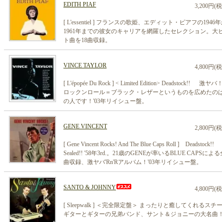
EDITH PIAF
3,200円(
[ L'essentiel ] フランスの歌姫、エディット・ピアフの1946
1961年までの彼女のキャリアを網羅したセレクション。大
ト曲を18曲収録。
VINCE TAYLOR
4,800円(
[ L'épopée Du Rock ] < Limited Edition> Deadstock!! 激ヤ
ロックンロール＝ブラック・レザーというものを広めたの
の人です！'03年リイシュー盤。
GENE VINCENT
2,800円(
[ Gene Vincent Rocks! And The Blue Caps Roll ] Deadstock!!
Sealed!! '58年3rd.。21歳のGENEが率いるBLUE CAPSによる
曲収録、激ヤバ'Rn'Rアルバム！'03年リイシュー盤。
SANTO & JOHNNY
4,800円(
[ Sleepwalk ] ＜完全限定盤＞ まったりと癒してくれるスチ
ギターとギターの兄弟バンド、サント＆ジョニーの大名曲