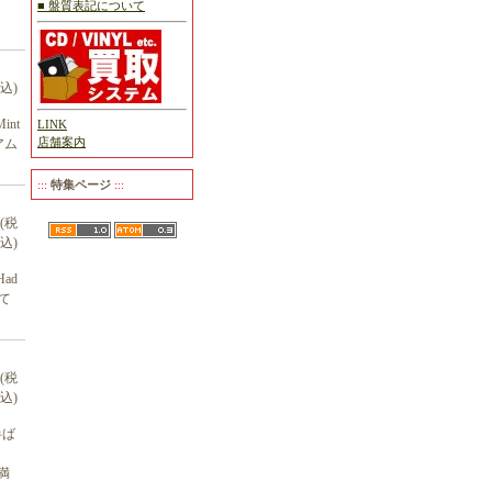
■ 盤質表記について
税込)
int
LINK
店舗案内
アム
:::
特集ページ
:::
円(税
込)
Had
れて
円(税
込)
代半ば
満