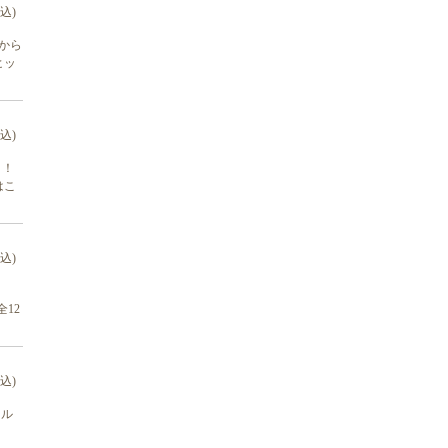
税込)
年から
ヒッ
税込)
バ！！
はこ
税込)
全12
税込)
ール
！