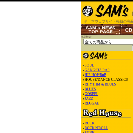
※ 本ウェブサイト掲載の商品
商品検索
SOUL
GANGSTA RAP
HIP HOP/RnB
HOUSE/DANCE CLASSICS
RHYTHM & BLUES
BLUES
GOSPEL
JAZZ
REGGAE
ROCK
ROCK'N'ROLL
PUNK