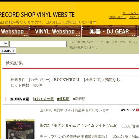
｜
カートを見
|
お問い合わせ
｜
お取り
は送料が異なりますので、CD SITEとは別会計となります。
BIGG ROBB, ZAPP...トーク・ボックス、ブルース
。
商品を検索できます
検索結果
検索条件 [カテゴリー]：
ROCK'N'ROLL
[検索文字]：
指定なし
ヒット件数：
488
件
■おすすめ順
■価格順
■新着順
全 [488] 商品中 [1-12] 商品を表示しています
街の灯 / モダンタイム ス / ライムライト (7inch)
1,500円(
チャップリンの名作映画主題歌3曲収録！ USED / 盤 : Mint