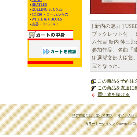
BEATLES
ROLLING STONES
歌謡曲・ローカルもの
WHITE & J-BLUES
楽器・DJ GEAR
[ 新内の魅力 ] US
ブックレット付 
六代目 新内 仲三郎
参加作品。名曲「蘭蝶
術選奨文部大臣賞、2
宝となった。
この商品を予約注
この商品を友達に
買い物を続ける
特定商取引法に基づく表記
｜
支払い方法
カラーミーショップ
Copyright (C)