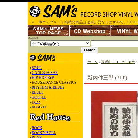
※ 本ウェブサイト掲載の商品は送料が異なりますので、CD SI
商品検索
ホーム
>
歌謡曲・ローカルもの
SOUL
GANGSTA RAP
新内仲三郎 (2LP)
HIP HOP/RnB
HOUSE/DANCE CLASSICS
RHYTHM & BLUES
BLUES
GOSPEL
JAZZ
REGGAE
ROCK
ROCK'N'ROLL
PUNK